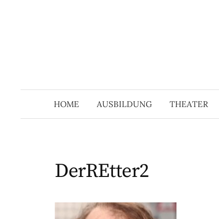
Springe
zum
Inhalt
HOME
AUSBILDUNG
THEATER
DerREtter2